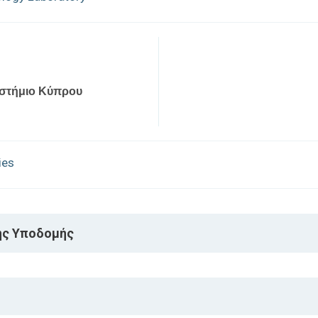
στήμιο Κύπρου
ies
ής Υποδομής