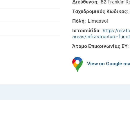
Διεύθυνση:
82 Franklin R
Ταχυδρομικός Κώδικας:
Πόλη:
Limassol
Ιστοσελίδα:
https://erat
areas/infrastructure-funct
Άτομο Επικοινωνίας ΕΥ:
View on Google m