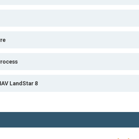
re
rocess
AV LandStar 8