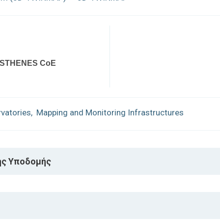
STHENES CoE
rvatories
,
Mapping and Monitoring Infrastructures
ής Υποδομής