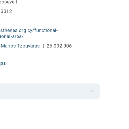
oosevelt
3012
osthenes.org.cy/functional-
ional-area/
Marios Tzouvaras
| 25 002 006
aps