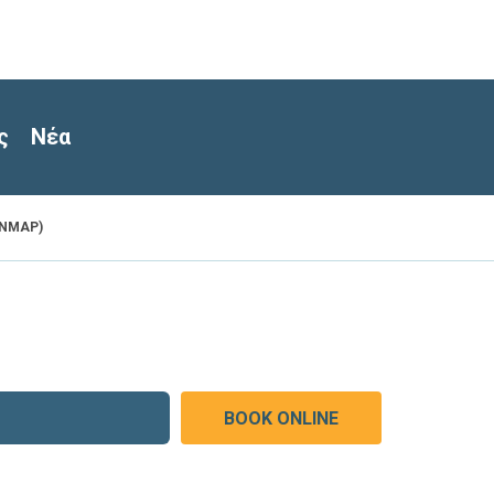
ς
Νέα
INMAP)
BOOK ONLINE