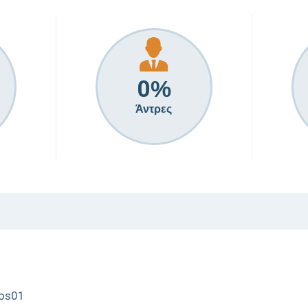
0
%
Άντρες
los01