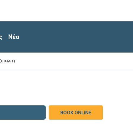
ς
Νέα
 (COAST)
BOOK ONLINE