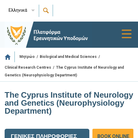
Ελληνικά
Toggl
navig
/
/
Μητρώο
Biological and Medical Sciences
/
The Cyprus Institute of Neurology and
Clinical Research Centres
Genetics (Neurophysiology Department)
The Cyprus Institute of Neurology
and Genetics (Neurophysiology
Department)
ΓΕΝΙΚΕΣ ΠΛΗΡΟΦΟΡΙΕΣ
BOOK ONLINE